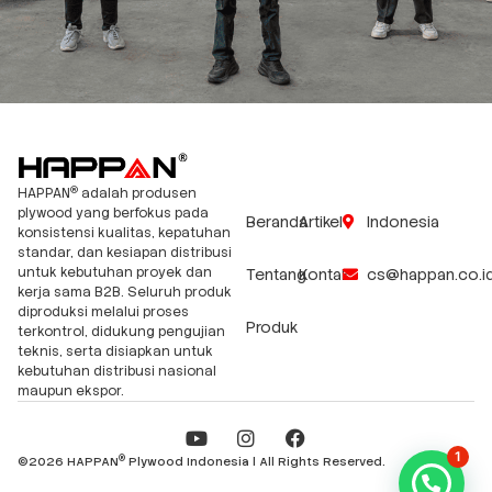
®
HAPPAN
adalah produsen
plywood yang berfokus pada
Beranda
Artikel
Indonesia
konsistensi kualitas, kepatuhan
standar, dan kesiapan distribusi
untuk kebutuhan proyek dan
Tentang
Kontak
cs@happan.co.i
kerja sama B2B. Seluruh produk
diproduksi melalui proses
Produk
terkontrol, didukung pengujian
teknis, serta disiapkan untuk
kebutuhan distribusi nasional
maupun ekspor.
Y
I
F
o
n
a
1
®
©2026 HAPPAN
Plywood Indonesia | All Rights Reserved.
u
s
c