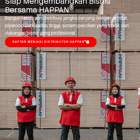
Siap Mengembangkan Bisnis
®
Bersama HAPPAN
Bangun kemitraan distribusi jangka panjang dengan produk
plywood berkualitas tinggi, sistem pasokan yang stabil, dan
dukungan bisnis yang profesional.
®
DAFTAR MENJADI DISTRIBUTOR HAPPAN