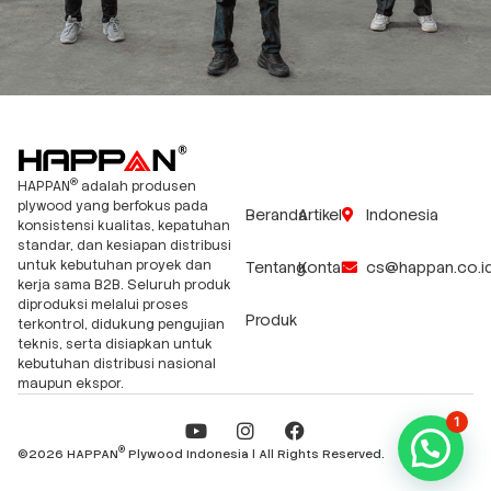
®
HAPPAN
adalah produsen
plywood yang berfokus pada
Beranda
Artikel
Indonesia
konsistensi kualitas, kepatuhan
standar, dan kesiapan distribusi
untuk kebutuhan proyek dan
Tentang
Kontak
cs@happan.co.i
kerja sama B2B. Seluruh produk
diproduksi melalui proses
Produk
terkontrol, didukung pengujian
teknis, serta disiapkan untuk
kebutuhan distribusi nasional
maupun ekspor.
1
Y
I
F
o
n
a
®
©2026 HAPPAN
Plywood Indonesia | All Rights Reserved.
u
s
c
t
t
e