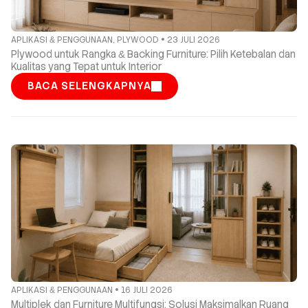
APLIKASI
PENGGUNAAN
,
PLYWOOD
23 JULI 2026
&
Plywood untuk Rangka
Backing Furniture: Pilih Ketebalan dan
&
Kualitas yang Tepat untuk Interior
BACA SELENGKAPNYA
APLIKASI
PENGGUNAAN
16 JULI 2026
&
Multiplek dan Furniture Multifungsi: Solusi Maksimalkan Ruang