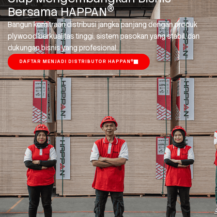
®
Bersama HAPPAN
Bangun kemitraan distribusi jangka panjang dengan produk
plywood berkualitas tinggi, sistem pasokan yang stabil, dan
dukungan bisnis yang profesional.
®
DAFTAR MENJADI DISTRIBUTOR HAPPAN